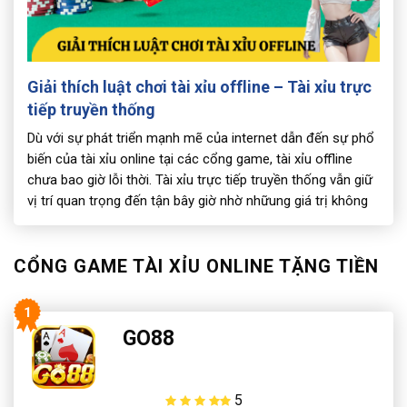
Giải thích luật chơi tài xỉu offline – Tài xỉu trực
tiếp truyền thống
Dù với sự phát triển mạnh mẽ của internet dẫn đến sự phổ
biến của tài xỉu online tại các cổng game, tài xỉu offline
chưa bao giờ lỗi thời. Tài xỉu trực tiếp truyền thống vẫn giữ
vị trí quan trọng đến tận bây giờ nhờ nhữung giá trị không
bao giờ thay thế…
CỔNG GAME TÀI XỈU ONLINE TẶNG TIỀN
1
GO88
5