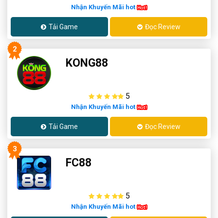
Nhận Khuyến Mãi hot
Tải Game
Đọc Review
2
KONG88
5
Nhận Khuyến Mãi hot
Tải Game
Đọc Review
3
FC88
5
Nhận Khuyến Mãi hot