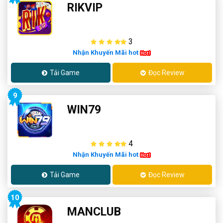
RIKVIP
3
Nhận Khuyến Mãi hot
Tải Game
Đọc Review
9
WIN79
4
Nhận Khuyến Mãi hot
Tải Game
Đọc Review
10
MANCLUB