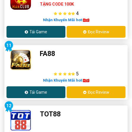
TẶNG CODE 100K
4
Nhận Khuyến Mãi hot
Tải Game
Đọc Review
11
FA88
5
Nhận Khuyến Mãi hot
Tải Game
Đọc Review
12
TOT88