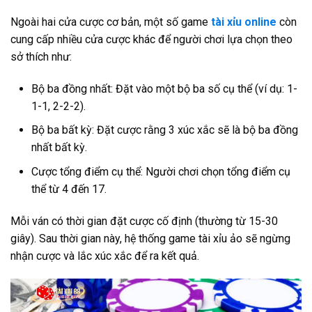
Ngoài hai cửa cược cơ bản, một số game
tài xỉu online
còn
cung cấp nhiều cửa cược khác để người chơi lựa chọn theo
sở thích như:
Bộ ba đồng nhất: Đặt vào một bộ ba số cụ thể (ví dụ: 1-
1-1, 2-2-2).
Bộ ba bất kỳ: Đặt cược rằng 3 xúc xắc sẽ là bộ ba đồng
nhất bất kỳ.
Cược tổng điểm cụ thể: Người chơi chọn tổng điểm cụ
thể từ 4 đến 17.
Mỗi ván có thời gian đặt cược cố định (thường từ 15-30
giây). Sau thời gian này, hệ thống game tài xỉu ảo sẽ ngừng
nhận cược và lắc xúc xắc để ra kết quả.