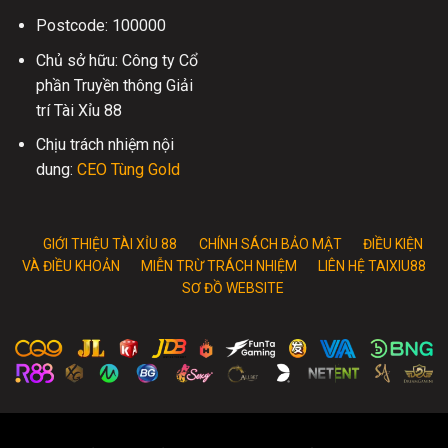
Postcode: 100000
Chủ sở hữu: Công ty Cổ
phần Truyền thông Giải
trí Tài Xỉu 88
Chịu trách nhiệm nội
dung:
CEO Tùng Gold
GIỚI THIỆU TÀI XỈU 88
CHÍNH SÁCH BẢO MẬT
ĐIỀU KIỆN
VÀ ĐIỀU KHOẢN
MIỄN TRỪ TRÁCH NHIỆM
LIÊN HỆ TAIXIU88
SƠ ĐỒ WEBSITE