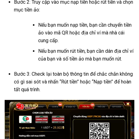
Bước 2: Truy cập vào mục nạp tiền hoặc rút tiền và chọn
mục tiền ảo:
Nếu bạn muốn nạp tiền, bạn cần chuyển tiền
ảo vào mã QR hoặc địa chỉ ví mà nhà cái
cung cấp.
Nếu bạn muốn rút tiền, bạn cần dán địa chỉ ví
của bạn và số tiền ảo mà bạn muốn rút.
Bước 3: Check lại toàn bộ thông tin để chắc chắn không
có gì sai sót và nhấn “Rút tiền” hoặc “Nạp tiền” để hoàn
tất quá trình.