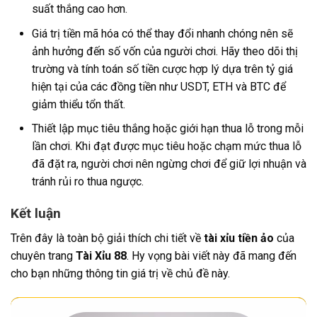
suất thắng cao hơn.
Giá trị tiền mã hóa có thể thay đổi nhanh chóng nên sẽ
ảnh hưởng đến số vốn của người chơi. Hãy theo dõi thị
trường và tính toán số tiền cược hợp lý dựa trên tỷ giá
hiện tại của các đồng tiền như USDT, ETH và BTC để
giảm thiểu tổn thất.
Thiết lập mục tiêu thắng hoặc giới hạn thua lỗ trong mỗi
lần chơi. Khi đạt được mục tiêu hoặc chạm mức thua lỗ
đã đặt ra, người chơi nên ngừng chơi để giữ lợi nhuận và
tránh rủi ro thua ngược.
Kết luận
Trên đây là toàn bộ giải thích chi tiết về
tài xỉu tiền ảo
của
chuyên trang
Tài Xỉu 88
. Hy vọng bài viết này đã mang đến
cho bạn những thông tin giá trị về chủ đề này.