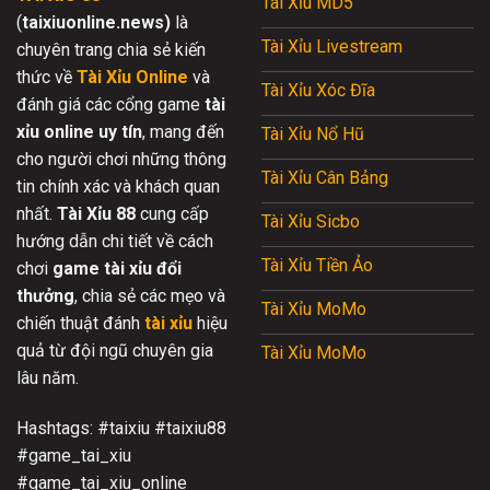
Tài Xỉu MD5
(
taixiuonline.news)
là
Tài Xỉu Livestream
chuyên trang chia sẻ kiến
thức về
Tài Xỉu Online
và
Tài Xỉu Xóc Đĩa
đánh giá các cổng game
tài
xỉu online
uy tín
, mang đến
Tài Xỉu Nổ Hũ
cho người chơi những thông
Tài Xỉu Cân Bảng
tin chính xác và khách quan
nhất.
Tài Xỉu 88
cung cấp
Tài Xỉu Sicbo
hướng dẫn chi tiết về cách
Tài Xỉu Tiền Ảo
chơi
game tài xỉu đổi
thưởng
, chia sẻ các mẹo và
Tài Xỉu MoMo
chiến thuật đánh
tài xỉu
hiệu
quả từ đội ngũ chuyên gia
Tài Xỉu MoMo
lâu năm.
Hashtags: #taixiu #taixiu88
#game_tai_xiu
#game_tai_xiu_online