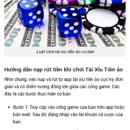
Luật chơi tài xỉu tiền ảo cơ bản
Hướng dẫn nạp rút tiền khi chơi Tài Xỉu Tiền ảo
Nhìn chung, việc nạp và rút từ app tài xỉu tiền ảo cực kỳ đơn
giản và có điểm tương đồng lớn giữa các cổng game. Các
đây là các bước thực hiện cơ bản:
Bước 1: Truy cập vào cổng game của bạn trên app hoặc
bản web. Sau đó đăng nhập vào tài khoản cá cược của
bạn.