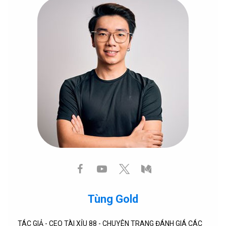
Tùng Gold
TÁC GIẢ - CEO TÀI XỈU 88 - CHUYÊN TRANG ĐÁNH GIÁ CÁC