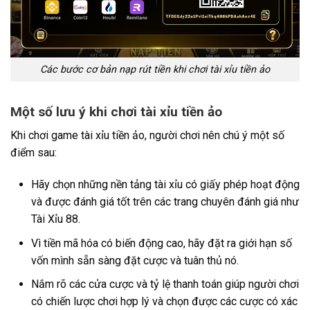
Các bước cơ bản nạp rút tiền khi chơi tài xỉu tiền ảo
Một số lưu ý khi chơi tài xỉu tiền ảo
Khi chơi game tài xỉu tiền ảo, người chơi nên chú ý một số
điểm sau:
Hãy chọn những nền tảng tài xỉu có giấy phép hoạt động
và được đánh giá tốt trên các trang chuyên đánh giá như
Tài Xỉu 88.
Vì tiền mã hóa có biến động cao, hãy đặt ra giới hạn số
vốn mình sẵn sàng đặt cược và tuân thủ nó.
Nắm rõ các cửa cược và tỷ lệ thanh toán giúp người chơi
có chiến lược chơi hợp lý và chọn được các cược có xác