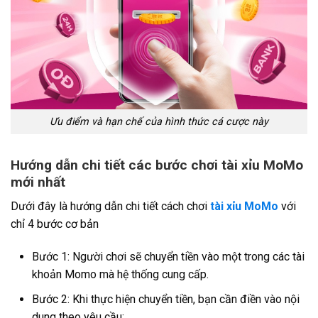
Ưu điểm và hạn chế của hình thức cá cược này
Hướng dẫn chi tiết các bước chơi tài xỉu MoMo
mới nhất
Dưới đây là hướng dẫn chi tiết cách chơi
tài xỉu MoMo
với
chỉ 4 bước cơ bản
Bước 1: Người chơi sẽ chuyển tiền vào một trong các tài
khoản Momo mà hệ thống cung cấp.
Bước 2: Khi thực hiện chuyển tiền, bạn cần điền vào nội
dung theo yêu cầu: