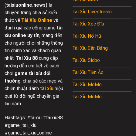
(
taixiuonline.news)
là
Tài Xỉu Livestream
chuyên trang chia sẻ kiến
thức về
Tài Xỉu Online
và
Tài Xỉu Xóc Đĩa
đánh giá các cổng game
tài
xỉu online
uy tín
, mang đến
Tài Xỉu Nổ Hũ
cho người chơi những thông
Tài Xỉu Cân Bảng
tin chính xác và khách quan
nhất.
Tài Xỉu 88
cung cấp
Tài Xỉu Sicbo
hướng dẫn chi tiết về cách
Tài Xỉu Tiền Ảo
chơi
game tài xỉu đổi
thưởng
, chia sẻ các mẹo và
Tài Xỉu MoMo
chiến thuật đánh
tài xỉu
hiệu
quả từ đội ngũ chuyên gia
Tài Xỉu MoMo
lâu năm.
Hashtags: #taixiu #taixiu88
#game_tai_xiu
#game_tai_xiu_online