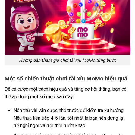
Hướng dẫn tham gia chơi tài xỉu MoMo từng bước
Một số chiến thuật chơi tài xỉu MoMo hiệu quả
Để cá cược một cách hiệu quả và tăng cơ hội thắng, bạn có
thể áp dụng một số mẹo sau đây:
Nên thử vài ván cược nhỏ trước để kiểm tra xu hướng.
Nếu thua liên tiếp 4-5 lần, tốt nhất là bạn nên dừng lại
để nghỉ ngơi và đợi thời điểm khác.