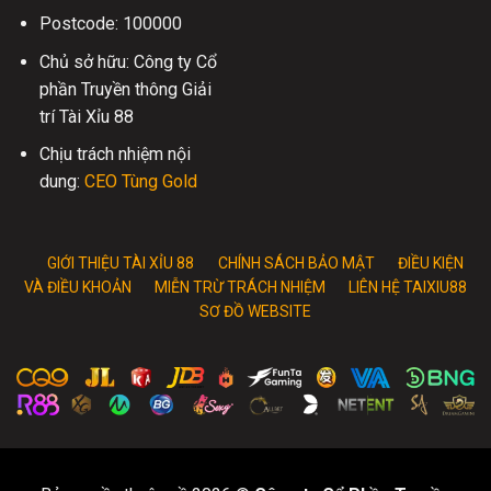
Postcode: 100000
Chủ sở hữu: Công ty Cổ
phần Truyền thông Giải
trí Tài Xỉu 88
Chịu trách nhiệm nội
dung:
CEO Tùng Gold
GIỚI THIỆU TÀI XỈU 88
CHÍNH SÁCH BẢO MẬT
ĐIỀU KIỆN
VÀ ĐIỀU KHOẢN
MIỄN TRỪ TRÁCH NHIỆM
LIÊN HỆ TAIXIU88
SƠ ĐỒ WEBSITE